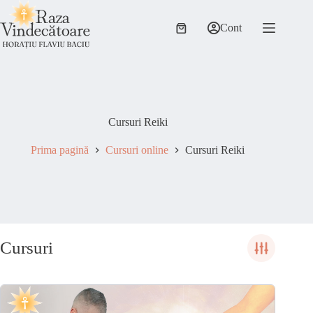
Sari
la
Cont
conținut
Coș
de
cumpărături
Cursuri Reiki
Prima pagină
Cursuri online
Cursuri Reiki
Cursuri