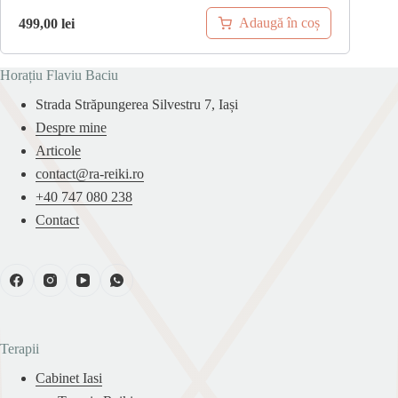
Adaugă în coș
499,00
lei
Horațiu Flaviu Baciu
Strada Străpungerea Silvestru 7, Iași
Despre mine
Articole
contact@ra-reiki.ro
+40 747 080 238
Contact
Terapii
Cabinet Iasi