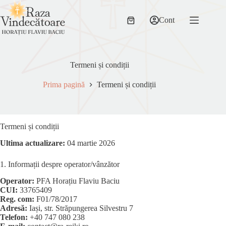
Sari
la
Cont
conținut
Coș
de
cumpărături
Termeni și condiții
Prima pagină
Termeni și condiții
Termeni și condiții
Ultima actualizare:
04 martie 2026
1. Informații despre operator/vânzător
Operator:
PFA Horațiu Flaviu Baciu
CUI:
33765409
Reg. com:
F01/78/2017
Adresă:
Iași, str. Străpungerea Silvestru 7
Telefon:
+40 747 080 238