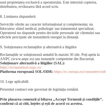
sunt proprietatea exclusivă a operatorului. Este interzisă copierea,
distribuirea, revânzarea fără acord scris.
8. Limitarea răspunderii
Serviciile oferite au caracter informațional și complementar, nu
înlocuiesc sfatul medical, psihologic sau tratamentul specializat.
Operatorul nu răspunde pentru deciziile personale ale clientului sau
efectele percepute ale transmiterii energiei la distanță.
9. Soluționarea reclamațiilor și alternativă a litigiilor
Reclamațiile se soluționează amiabil în maxim 30 zile. Poți apela la
ANPC (www.anpc.ro) sau instanțele competente din București.
Soluționare alternativă a litigiilor (SAL):
https://reclamatiisal.anpc.ro/
Platforma europeană SOL/ODR:
https://ec.europa.eu/consumers/odr
10. Lege aplicabilă
Prezentul contract este guvernat de legislația română.
Prin plasarea comenzii și bifarea „Accept Termenii și condițiile”,
confirmi că ai citit, înțeles și ești de acord cu acestea.