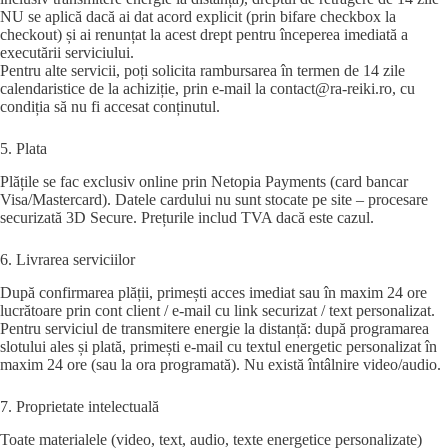
NU se aplică dacă ai dat acord explicit (prin bifare checkbox la
checkout) și ai renunțat la acest drept pentru începerea imediată a
executării serviciului.
Pentru alte servicii, poți solicita rambursarea în termen de 14 zile
calendaristice de la achiziție, prin e-mail la contact@ra-reiki.ro, cu
condiția să nu fi accesat conținutul.
5. Plata
Plățile se fac exclusiv online prin Netopia Payments (card bancar
Visa/Mastercard). Datele cardului nu sunt stocate pe site – procesare
securizată 3D Secure. Prețurile includ TVA dacă este cazul.
6. Livrarea serviciilor
După confirmarea plății, primești acces imediat sau în maxim 24 ore
lucrătoare prin cont client / e-mail cu link securizat / text personalizat.
Pentru serviciul de transmitere energie la distanță: după programarea
slotului ales și plată, primești e-mail cu textul energetic personalizat în
maxim 24 ore (sau la ora programată). Nu există întâlnire video/audio.
7. Proprietate intelectuală
Toate materialele (video, text, audio, texte energetice personalizate)