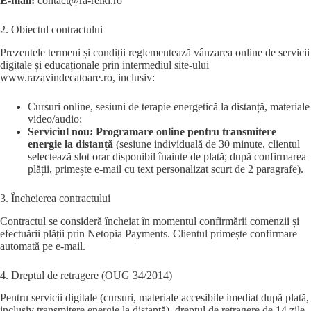
E-mail:
contact@ra-reiki.ro
2. Obiectul contractului
Prezentele termeni și condiții reglementează vânzarea online de servicii
digitale și educaționale prin intermediul site-ului
www.razavindecatoare.ro, inclusiv:
Cursuri online, sesiuni de terapie energetică la distanță, materiale
video/audio;
Serviciul nou: Programare online pentru transmitere
energie la distanță
(sesiune individuală de 30 minute, clientul
selectează slot orar disponibil înainte de plată; după confirmarea
plății, primește e-mail cu text personalizat scurt de 2 paragrafe).
3. Încheierea contractului
Contractul se consideră încheiat în momentul confirmării comenzii și
efectuării plății prin Netopia Payments. Clientul primește confirmare
automată pe e-mail.
4. Dreptul de retragere (OUG 34/2014)
Pentru servicii digitale (cursuri, materiale accesibile imediat după plată,
inclusiv transmitere energie la distanță), dreptul de retragere de 14 zile