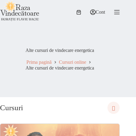
Sari
la
Cont
conținut
Coș
de
cumpărături
Alte cursuri de vindecare energetica
Prima pagină
Cursuri online
Alte cursuri de vindecare energetica
Cursuri