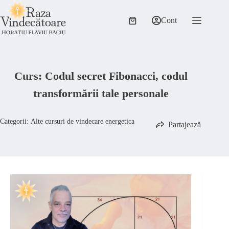
Sari
la
Cont
conținut
Coș
de
cumpărături
Curs: Codul secret Fibonacci, codul
transformării tale personale
Categorii:
Alte cursuri de vindecare energetica
Partajează