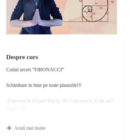
Despre curs
Codul secret ”FIBONACCI”
Schimbare in bine pe toate planurile!!!
-Cum erai la 12 ani? Dar la 18? Cum erai la 21 de ani?
Dar la 34?
-Cum vei fi la 55? Dar la 70? Dar la 89?
-Care este vârsta subconștientului tău?
Arată mai multe
-Cum dizolvi rapid traumele și frustrările trecutului?
-Cum îți poți extrage cele mai bune șanse de reușită pe