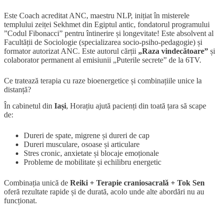
Este Coach acreditat ANC, maestru NLP, inițiat în misterele
templului zeiței Sekhmet din Egiptul antic, fondatorul programului
”Codul Fibonacci” pentru întinerire și longevitate! Este absolvent al
Facultății de Sociologie (specializarea socio-psiho-pedagogie) și
formator autorizat ANC. Este autorul cărții
„Raza vindecătoare”
și
colaborator permanent al emisiunii „Puterile secrete” de la 6TV.
Ce tratează terapia cu raze bioenergetice și combinațiile unice la
distanță?
În cabinetul din
Iași
, Horațiu ajută pacienți din toată țara să scape
de:
Dureri de spate, migrene și dureri de cap
Dureri musculare, osoase și articulare
Stres cronic, anxietate și blocaje emoționale
Probleme de mobilitate și echilibru energetic
Combinația unică de
Reiki + Terapie craniosacrală + Tok Sen
oferă rezultate rapide și de durată, acolo unde alte abordări nu au
funcționat.