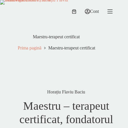
Sari
la
Cont
conținut
Coș
de
cumpărături
Maestru-terapeut certificat
Prima pagină
Maestru-terapeut certificat
Horațiu Flaviu Baciu
Maestru – terapeut
certificat, fondatorul