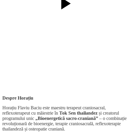
Despre Horațiu
Horațiu Flaviu Baciu este maestru terapeut craniosacral,
reflexoterapeut cu măiestrie în
Tok Sen thailandez
și creatorul
programului unic
„Bioenergetică sacro-craniană”
– o combinație
revoluționară de bioenergie, terapie craniosacrală, reflexoterapie
thailandeză și osteopatie craniană.