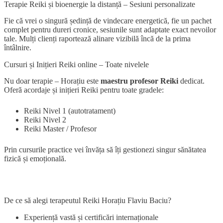
Terapie Reiki și bioenergie la distanță – Sesiuni personalizate
Fie că vrei o singură ședință de vindecare energetică, fie un pachet
complet pentru dureri cronice, sesiunile sunt adaptate exact nevoilor
tale. Mulți clienți raportează alinare vizibilă încă de la prima
întâlnire.
Cursuri și Inițieri Reiki online – Toate nivelele
Nu doar terapie – Horațiu este
maestru profesor Reiki
dedicat.
Oferă acordaje și inițieri Reiki pentru toate gradele:
Reiki Nivel 1 (autotratament)
Reiki Nivel 2
Reiki Master / Profesor
Prin cursurile practice vei învăța să îți gestionezi singur sănătatea
fizică și emoțională.
De ce să alegi terapeutul Reiki Horațiu Flaviu Baciu?
Experiență vastă și certificări internaționale