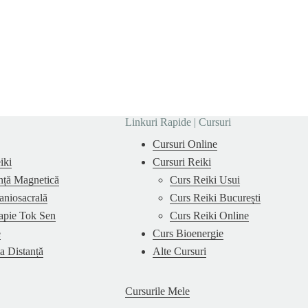
Linkuri Rapide | Cursuri
Cursuri Online
iki
Cursuri Reiki
nță Magnetică
Curs Reiki Usui
aniosacrală
Curs Reiki București
apie Tok Sen
Curs Reiki Online
e
Curs Bioenergie
la Distanță
Alte Cursuri
Cursurile Mele