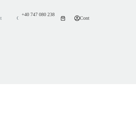
+40 747 080 238
t
Contact
Cont
Coș
de
cumpărături