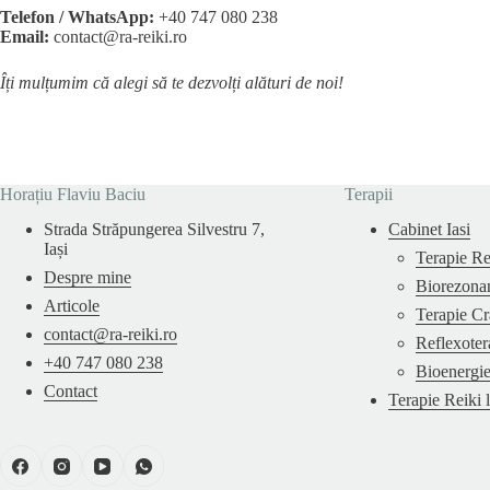
Telefon / WhatsApp:
+40 747 080 238
Email:
contact@ra-reiki.ro
Îți mulțumim că alegi să te dezvolți alături de noi!
Horațiu Flaviu Baciu
Terapii
Strada Străpungerea Silvestru 7,
Cabinet Iasi
Iași
Terapie Re
Despre mine
Biorezona
Articole
Terapie Cr
contact@ra-reiki.ro
Reflexoter
+40 747 080 238
Bioenergi
Contact
Terapie Reiki 