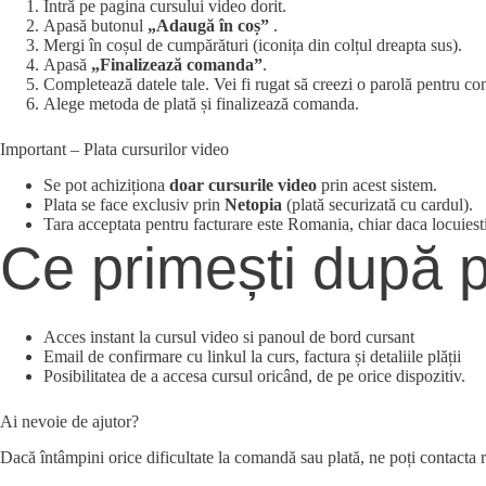
Intră pe pagina cursului video dorit.
Apasă butonul
„Adaugă în coș”
.
Mergi în coșul de cumpărături (iconița din colțul dreapta sus).
Apasă
„Finalizează comanda”
.
Completează datele tale. Vei fi rugat să creezi o parolă pentru co
Alege metoda de plată și finalizează comanda.
Important – Plata cursurilor video
Se pot achiziționa
doar cursurile video
prin acest sistem.
Plata se face exclusiv prin
Netopia
(plată securizată cu cardul).
Tara acceptata pentru facturare este Romania, chiar daca locuiesti
Ce primești după p
Acces instant la cursul video si panoul de bord cursant
Email de confirmare cu linkul la curs, factura și detaliile plății
Posibilitatea de a accesa cursul oricând, de pe orice dispozitiv.
Ai nevoie de ajutor?
Dacă întâmpini orice dificultate la comandă sau plată, ne poți contacta 