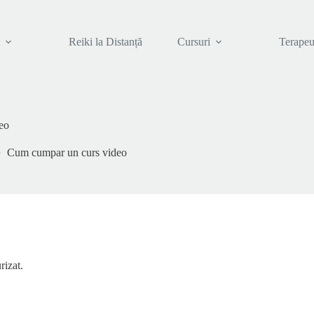
t
Reiki la Distanță
Cursuri
Terapeu
eo
Cum cumpar un curs video
rizat.