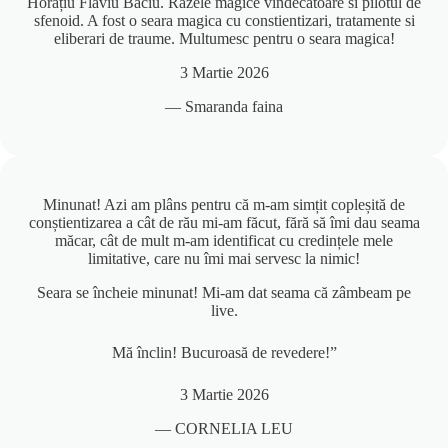
Horațiu Flaviu Baciu. Razele magice vindecatoare si pilotul de
sfenoid. A fost o seara magica cu constientizari, tratamente si
eliberari de traume. Multumesc pentru o seara magica!
3 Martie 2026
— Smaranda faina
Minunat! Azi am plâns pentru că m-am simțit copleșită de
conștientizarea a cât de rău mi-am făcut, fără să îmi dau seama
măcar, cât de mult m-am identificat cu credințele mele
limitative, care nu îmi mai servesc la nimic!
Seara se încheie minunat! Mi-am dat seama că zâmbeam pe
live.
Mă înclin! Bucuroasă de revedere!”
3 Martie 2026
— CORNELIA LEU