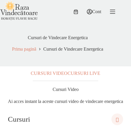
Sari
la
Cont
conținut
Coș
de
cumpărături
Cursuri de Vindecare Energetica
Prima pagină
Cursuri de Vindecare Energetica
CURSURI VIDEO
CURSURI LIVE
Cursuri Video
Ai acces instant la aceste cursuri video de vindecare energetica
Cursuri