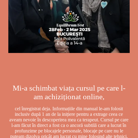
Mi-a schimbat viața cursul pe care l-
am achiziționat online,
cel înregistrat deja. Informațiile din manual le-am folosit
inclusiv după 1 an de la inițiere pentru a extrage ceea ce
aveam nevoie în descoperirea mea ca terapeut. Cursul pe care
l-am făcut în direct a fost ca o ancoră subtilă care a lucrat în
profunzime pe blocajele personale, blocaje pe care nu le
puteam dizolva oricât am lucrat cu mine folosind alte tehnici.