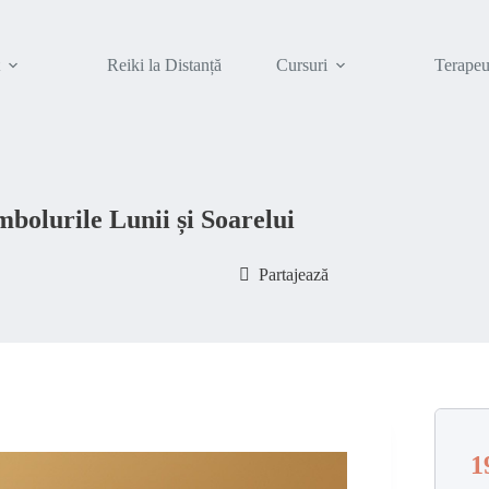
t
Reiki la Distanță
Cursuri
Terapeu
mbolurile Lunii și Soarelui
Partajează
1