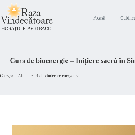
Sari
la
conținut
Acasă
Cabine
Curs de bioenergie – Inițiere sacră în Si
Categorii:
Alte cursuri de vindecare energetica