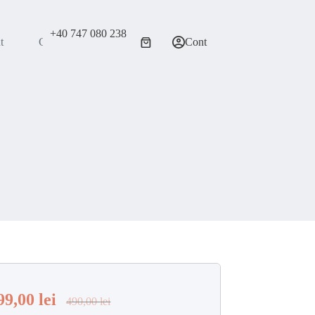
+40 747 080 238
t
Contact
Cont
Coș
de
cumpărături
99,00
lei
490,00
lei