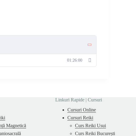
01:26:00
Linkuri Rapide | Cursuri
Cursuri Online
iki
Cursuri Reiki
nță Magnetică
Curs Reiki Usui
aniosacrală
Curs Reiki București