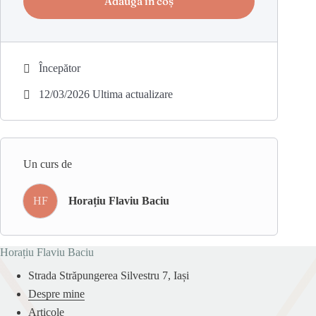
Adaugă în coș
Cu prietenie și aleasă prețuire,
Horațiu.
Începător
Cui ne adresăm?
12/03/2026 Ultima actualizare
Cursurile se adresează cel puțin urmatoarelor persoane:
orice persoană care dorește să se dezvolte spiritual, să
învețe tehnici de vindecare cu energie, persoane care
Un curs de
doresc să se autovindece sau să-i vindece pe cei din
familie (de obicei mămicile cu copii care au probleme
HF
Horațiu Flaviu Baciu
de sănătate, soți/soții pentru părinți și parteneri de viață),
persoanelor care sunt dornice sa-i ajute pe cei dragi
aflați la distanță (români din diaspora sau persoanele
Horațiu Flaviu Baciu
dragi rămase acasă) oferindu-le tratamente bioenergetice
Strada Străpungerea Silvestru 7, Iași
de la distanță (necesită cel putin gradul II de inițiere),
Despre mine
maseuri, angajați ai saloanelor de întreținere corporală,
Articole
cadrele medicale active sau la pensie, terapeuți din alte