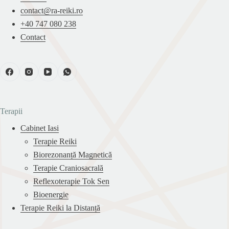
domenii ale medicinei alternative, terapeuți reiki din alte
contact@ra-reiki.ro
sisteme reiki.
+40 747 080 238
Contact
Inițierile de la distanță sunt realizate de către maestrul
reiki Horatiu-Flaviu. Horațiu a susținut peste 500 de
cursuri de inițiere, atât cursuri clasice cât și de la
distanță, a efectuat multe tratamente energetice, are
peste o mie de elevi, este un terapeut cu o vastă
Terapii
experiență terapeutică, este terapeut craniosacral,
certificat de către institutul american Upledger, este
Cabinet Iasi
maestru NLP & Coaching și autor al cărții „Raza
Terapie Reiki
vindecătoare”, este maestru/profesor de tehnici
Biorezonanță Magnetică
energetice din Egiptul antic.
Terapie Craniosacrală
Reflexoterapie Tok Sen
Bioenergie
Terapie Reiki la Distanță