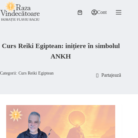
Sari
la
Cont
conținut
Coș
de
cumpărături
Curs Reiki Egiptean: inițiere în simbolul
ANKH
Categorii:
Curs Reiki Egiptean
Partajează