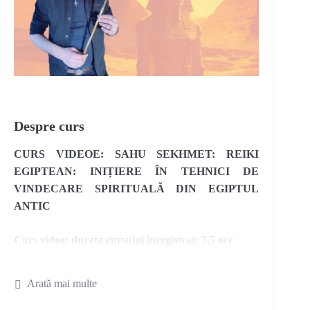
Despre curs
CURS VIDEOE: SAHU SEKHMET: REIKI
EGIPTEAN: INIȚIERE ÎN TEHNICI DE
VINDECARE SPIRITUALĂ DIN EGIPTUL
ANTIC
Curs video: durata cursului înregistrat: 3.5 ore
Detalii CURS, online (cu inițiere la distanță):
Arată mai multe
1. Elementele (apă, foc, aer, pământ și eter): lucrul cu