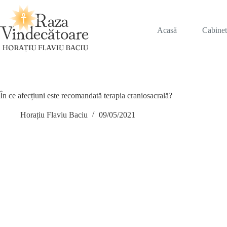
Sari
la
conținut
Acasă
Cabine
În ce afecțiuni este recomandată terapia craniosacrală?
Horațiu Flaviu Baciu
09/05/2021