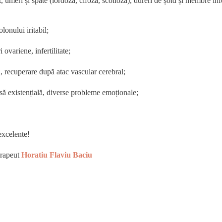
 umeri și spate (lordoză, cifoză, scolioză), dureri de șold și membre infer
lonului iritabil;
ovariene, infertilitate;
n, recuperare după atac vascular cerebral;
oasă existențială, diverse probleme emoționale;
excelente!
erapeut
Horatiu Flaviu Baciu