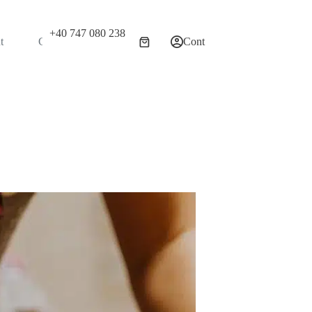
+40 747 080 238
t
Contact
Cont
Coș
de
cumpărături