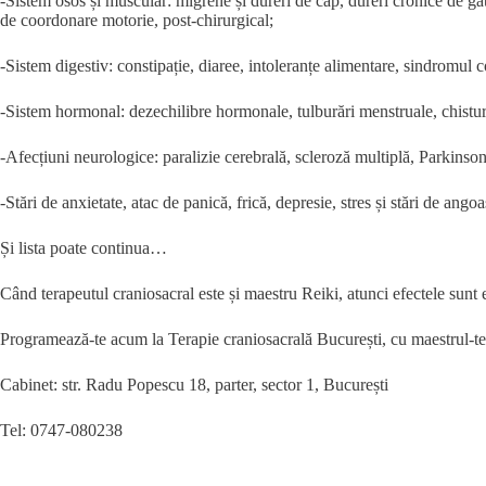
-Sistem osos și muscular: migrene și dureri de cap, dureri cronice de gât,
de coordonare motorie, post-chirurgical;
-Sistem digestiv: constipație, diaree, intoleranțe alimentare, sindromul co
-Sistem hormonal: dezechilibre hormonale, tulburări menstruale, chisturi 
-Afecțiuni neurologice: paralizie cerebrală, scleroză multiplă, Parkinso
-Stări de anxietate, atac de panică, frică, depresie, stres și stări de ang
Și lista poate continua…
Când terapeutul craniosacral este și maestru Reiki, atunci efectele sunt 
Programează-te acum la Terapie craniosacrală București, cu maestrul-t
Cabinet: str. Radu Popescu 18, parter, sector 1, București
Tel: 0747-080238