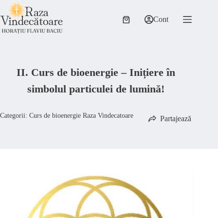
Sari
la
Cont
conținut
Coș
de
cumpărături
II. Curs de bioenergie – Inițiere în
simbolul particulei de lumină!
Categorii:
Curs de bioenergie Raza Vindecatoare
Partajează