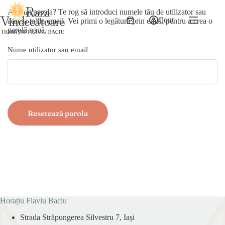
Sari
Ai uitat parola? Te rog să introduci numele tău de utilizator sau
la
Cont
adresa ta de email. Vei primi o legătură prin email pentru a crea o
conținut
Coș
parolă nouă.
de
cumpărături
Nume utilizator sau email
Resetează parola
Horațiu Flaviu Baciu
Strada Străpungerea Silvestru 7, Iași