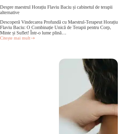
Despre maestrul Horațiu Flaviu Baciu și cabinetul de terapii
alternative
Descoperă Vindecarea Profundă cu Maestrul-Terapeut Horațiu
Flaviu Baciu: O Combinație Unică de Terapii pentru Corp,
Minte și Suflet! Într-o lume plină…
Citește mai mult
Despre
maestrul
Horațiu
Flaviu
Baciu
și
cabinetul
de
terapii
alternative