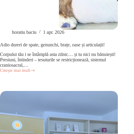
horatiu baciu
1 apr. 2026
Adio dureri de spate, genunchi, brațe, oase și articulații!
Corpului tău i se întâmplă asta zilnic… și tu nici nu bănuiești!
Presiuni, întinderi – tesuturile se restricționează, sistemul
craniosacral,…
Citește mai mult
Adio
dureri
de
spate,
genunchi,
brațe,
oase
și
articulații!