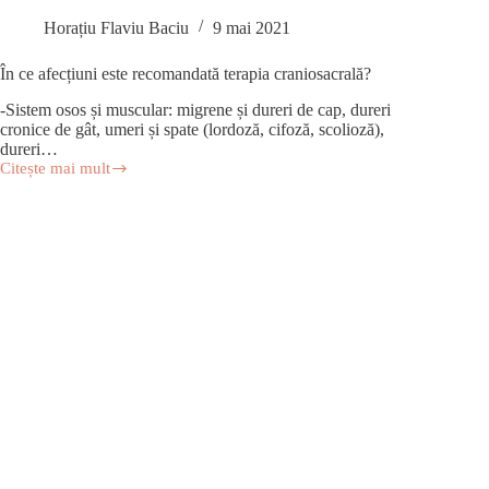
Horațiu Flaviu Baciu
9 mai 2021
În ce afecțiuni este recomandată terapia craniosacrală?
-Sistem osos și muscular: migrene și dureri de cap, dureri
cronice de gât, umeri și spate (lordoză, cifoză, scolioză),
dureri…
Citește mai mult
În
ce
afecțiuni
este
recomandată
terapia
craniosacrală?