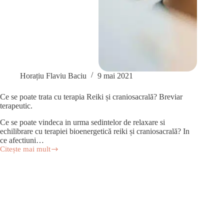
Horațiu Flaviu Baciu
9 mai 2021
Ce se poate trata cu terapia Reiki și craniosacrală? Breviar
terapeutic.
Ce se poate vindeca in urma sedintelor de relaxare si
echilibrare cu terapiei bioenergetică reiki și craniosacrală? In
ce afectiuni…
Citește mai mult
Ce
se
poate
trata
cu
terapia
Reiki
și
craniosacrală?