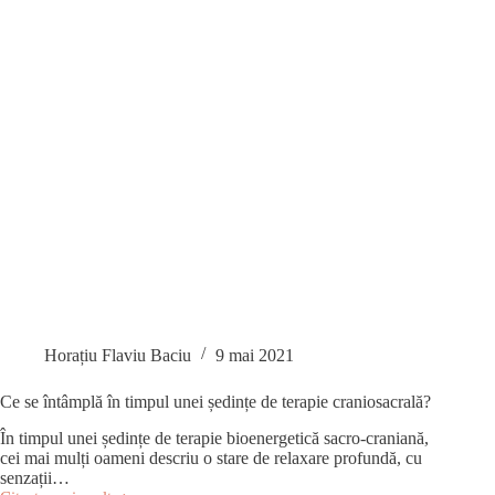
Breviar
terapeutic.
Horațiu Flaviu Baciu
9 mai 2021
Ce se întâmplă în timpul unei ședințe de terapie craniosacrală?
În timpul unei ședințe de terapie bioenergetică sacro-craniană,
cei mai mulți oameni descriu o stare de relaxare profundă, cu
senzații…