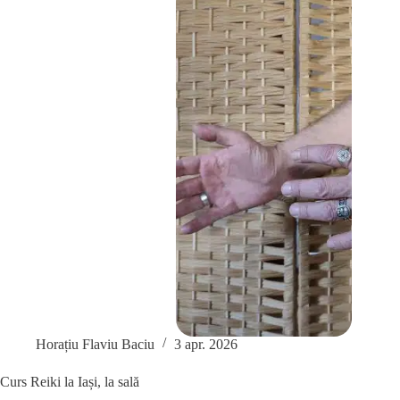
vindecătoare:
Sesiune
live
pe
Zoom
Horațiu Flaviu Baciu
3 apr. 2026
Curs Reiki la Iași, la sală