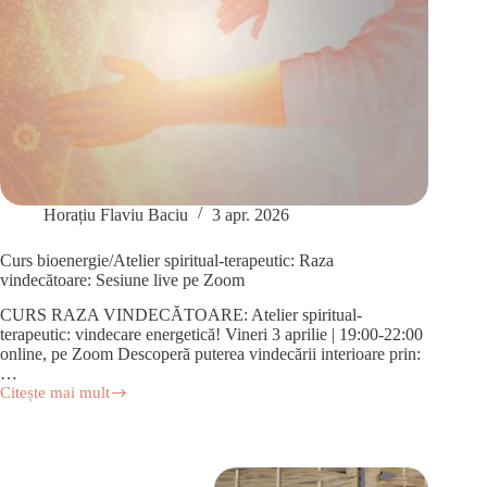
Horațiu Flaviu Baciu
3 apr. 2026
Curs bioenergie/Atelier spiritual-terapeutic: Raza
vindecătoare: Sesiune live pe Zoom
CURS RAZA VINDECĂTOARE: Atelier spiritual-
terapeutic: vindecare energetică! Vineri 3 aprilie | 19:00-22:00
online, pe Zoom Descoperă puterea vindecării interioare prin:
…
Citește mai mult
Curs
bioenergie/Atelier
spiritual-
terapeutic:
Raza