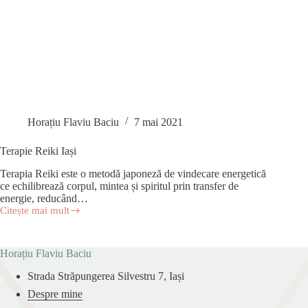
Horațiu Flaviu Baciu
7 mai 2021
Terapie Reiki Iași
Terapia Reiki este o metodă japoneză de vindecare energetică
ce echilibrează corpul, mintea și spiritul prin transfer de
energie, reducând…
Citește mai mult
Terapie
Reiki
Iași
Horațiu Flaviu Baciu
Strada Străpungerea Silvestru 7, Iași
Despre mine