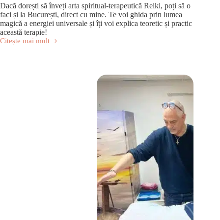
Dacă dorești să înveți arta spiritual-terapeutică Reiki, poți să o
faci și la București, direct cu mine. Te voi ghida prin lumea
magică a energiei universale și îți voi explica teoretic și practic
această terapie!
Citește mai mult
Curs
Reiki
la
Iași,
la
sală